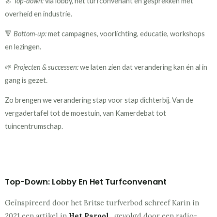
🔝
Top-down:
via lobby, het turfconvenant en gesprekken met
overheid en industrie.
🔻
Bottom-up:
met campagnes, voorlichting, educatie, workshops
en lezingen.
🌱
Projecten & successen:
we laten zien dat verandering kan én al in
gang is gezet.
Zo brengen we verandering stap voor stap dichterbij. Van de
vergadertafel tot de moestuin, van Kamerdebat tot
tuincentrumschap.
Top-Down:
Lobby En Het Turfconvenant
Geïnspireerd door het Britse turfverbod schreef Karin in
2021 een artikel in
Het Parool
…gevolgd door een radio-